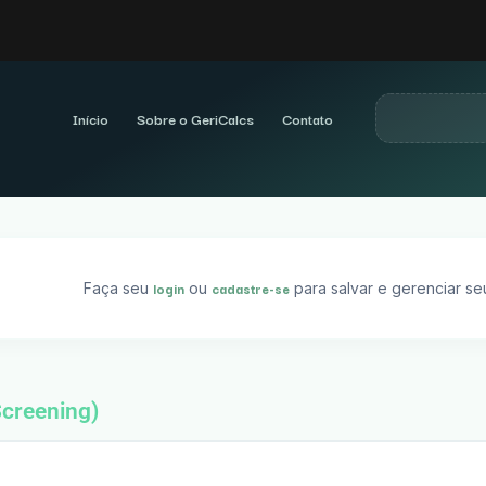
Início
Sobre o GeriCalcs
Contato
login
cadastre-se
Faça seu
ou
para salvar e gerenciar seu
Screening)