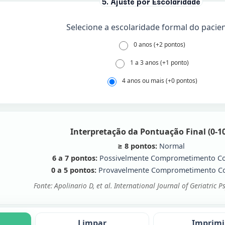
5. Ajuste por Escolaridade
Selecione a escolaridade formal do pacien
0 anos (+2 pontos)
1 a 3 anos (+1 ponto)
4 anos ou mais (+0 pontos)
Interpretação da Pontuação Final (0-10
≥ 8 pontos:
Normal
6 a 7 pontos:
Possivelmente Comprometimento Co
0 a 5 pontos:
Provavelmente Comprometimento Co
Fonte: Apolinario D, et al. International Journal of Geriatric Ps
Limpar
Imprimi