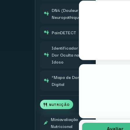
DN4 (Douleur
Neuropathique 4)
PainDETECT
Identificador de
Dor Oculta no
Idoso
“Mapa de Dor”
Digital
NUTRIÇÃO
Miniavaliação
Nutricional
Avaliar