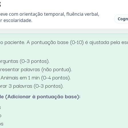
S
reve com orientação temporal, fluência verbal,
Cogn
r escolaridade.
o paciente. A pontuação base (0-10) é ajustada pela es
rguntas (0-3 pontos).
esentar palavras (não pontua).
Animais em 1 min (0-4 pontos).
ar 3 palavras (0-3 pontos).
de (Adicionar à pontuação base):
s
o
os