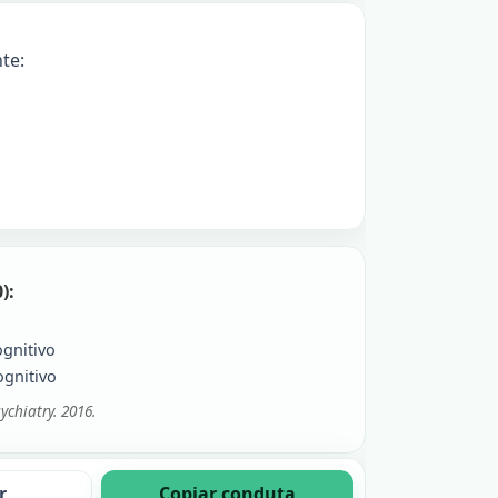
te:
):
gnitivo
gnitivo
ychiatry. 2016.
r
Copiar conduta