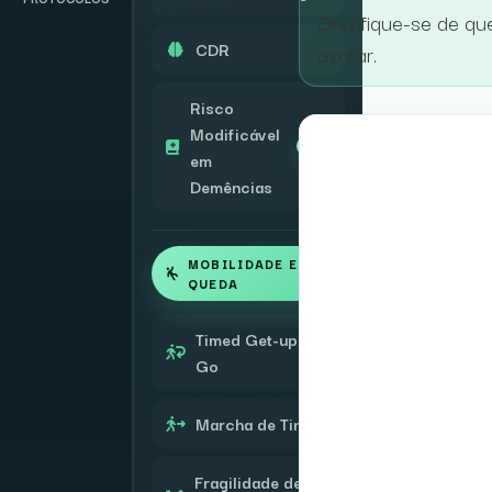
Certifique-se de qu
CDR
avaliar.
Risco
Modificável
PRO
em
Demências
MOBILIDADE E
QUEDA
Timed Get-up and
Go
Marcha de Tinetti
Fragilidade de