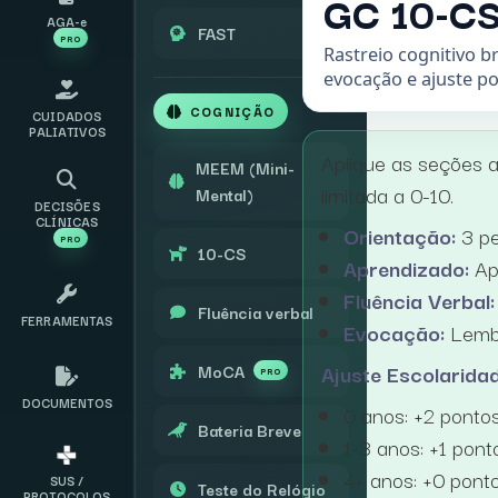
GC 10-C
AGA-e
FAST
PRO
Rastreio cognitivo b
evocação e ajuste po
COGNIÇÃO
CUIDADOS
PALIATIVOS
Aplique as seções a
MEEM (Mini-
limitada a 0-10.
Mental)
DECISÕES
CLÍNICAS
Orientação:
3 pe
PRO
10-CS
Aprendizado:
Apr
Fluência Verbal:
Fluência verbal
FERRAMENTAS
Evocação:
Lembr
Ajuste Escolarida
MoCA
PRO
DOCUMENTOS
0 anos: +2 ponto
Bateria Breve
1-3 anos: +1 pont
4+ anos: +0 pont
SUS /
Teste do Relógio
PROTOCOLOS