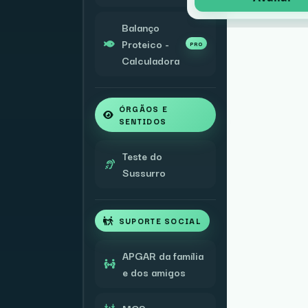
Balanço
Proteico -
PRO
Calculadora
ÓRGÃOS E
SENTIDOS
Teste do
Sussurro
SUPORTE SOCIAL
APGAR da família
e dos amigos