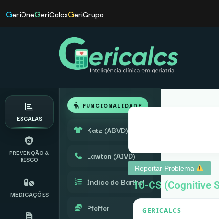
G
G
G
eriOne
eriCalcs
eriGrupo
FUNCIONALIDADE
ESCALAS
Katz (ABVD)
PREVENÇÃO &
Lawton (AIVD)
RISCO
Reportar Problema
Índice de Barthel
10-CS (Cognitive 
MEDICAÇÕES
Pfeffer
GERICALCS