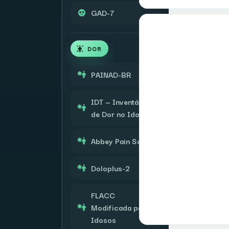
GAD-7
DOR
PAINAD-BR
IDT — Inventário
de Dor no Idoso
Abbey Pain Scale
Doloplus-2
FLACC
Modificada para
Idosos