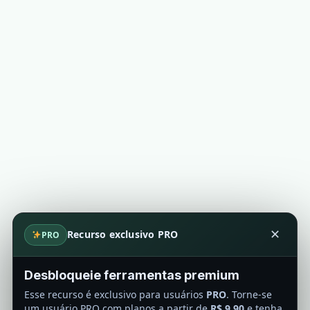
Recurso exclusivo PRO
✕
PRO
Desbloqueie ferramentas premium
Esse recurso é exclusivo para usuários
PRO
. Torne-se
um usuário PRO com planos a partir de
R$ 9,90
e tenha