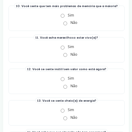
10. Você sente que tem mais problemas de memória que a maioria?
Sim
Não
11. Você acha maravilhoso estar vivo(a)?
Sim
Não
12. Você se sente inútil/sem valor como está agora?
Sim
Não
13. Você se sente cheio(a) de energia?
Sim
Não
14. Você acha que sua situação não tem esperança?