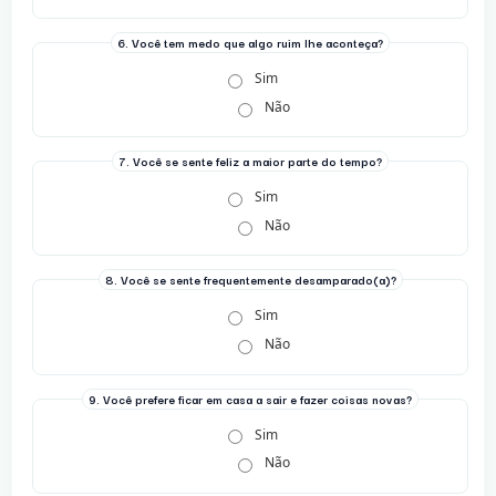
6. Você tem medo que algo ruim lhe aconteça?
Sim
Não
7. Você se sente feliz a maior parte do tempo?
Sim
Não
8. Você se sente frequentemente desamparado(a)?
Sim
Não
9. Você prefere ficar em casa a sair e fazer coisas novas?
Sim
Não