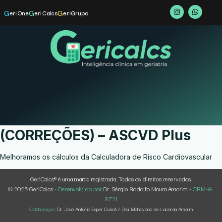
G
G
G
eriOne
eriCalcs
eriGrupo
(CORREÇÕES) – ASCVD Plus
Melhoramos os cálculos da Calculadora de Risco Cardiovascular
GeriCalcs® é uma marca registrada. Todos os direitos reservados.
© 2025 GeriCalcs
- Desenvolvido por
Dr. Sérgio Rodolfo Moura Amorim -
CRM-AL
9721
Colaboração:
Dr. José Antônio Esper Curiati / Dra. Mahayana de Lacerda Amorim