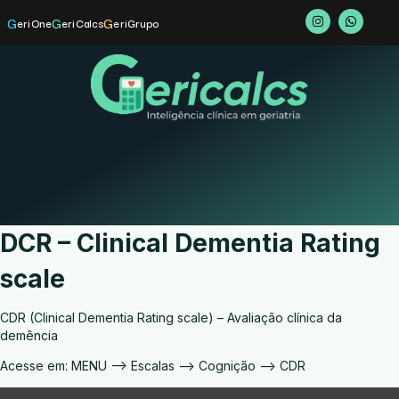
G
G
G
eriOne
eriCalcs
eriGrupo
DCR – Clinical Dementia Rating
scale
CDR (Clinical Dementia Rating scale) – Avaliação clínica da
demência
Acesse em: MENU –> Escalas –> Cognição –> CDR