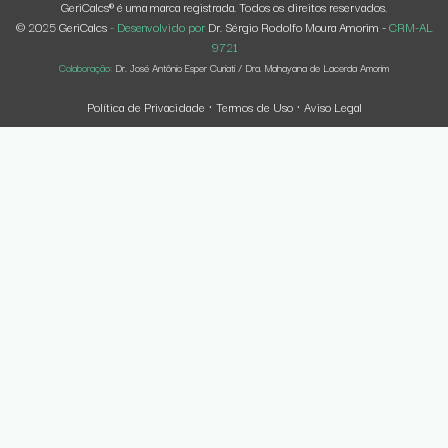
GeriCalcs® é uma marca registrada. Todos os direitos reservados.
© 2025 GeriCalcs
- Desenvolvido por
Dr. Sérgio Rodolfo Moura Amorim -
CRM-AL
9721
Colaboração:
Dr. José Antônio Esper Curiati / Dra. Mahayana de Lacerda Amorim
Política de Privacidade
Termos de Uso
Aviso Legal
·
·