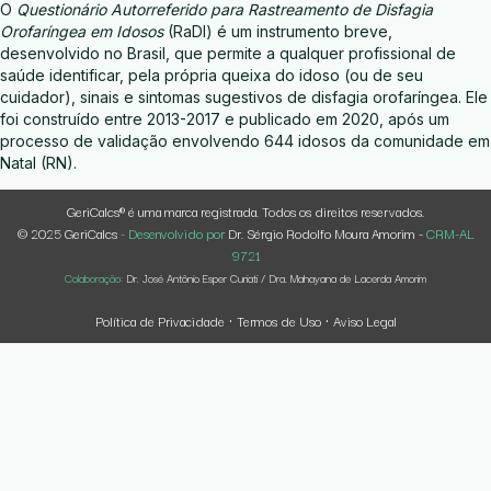
O
Questionário Autorreferido para Rastreamento de Disfagia
Orofaríngea em Idosos
(RaDI) é um instrumento breve,
desenvolvido no Brasil, que permite a qualquer profissional de
saúde identificar, pela própria queixa do idoso (ou de seu
cuidador), sinais e sintomas sugestivos de disfagia orofaríngea. Ele
foi construído entre 2013-2017 e publicado em 2020, após um
processo de validação envolvendo 644 idosos da comunidade em
Natal (RN).
GeriCalcs® é uma marca registrada. Todos os direitos reservados.
© 2025 GeriCalcs
- Desenvolvido por
Dr. Sérgio Rodolfo Moura Amorim -
CRM-AL
9721
Colaboração:
Dr. José Antônio Esper Curiati / Dra. Mahayana de Lacerda Amorim
Política de Privacidade
Termos de Uso
Aviso Legal
·
·