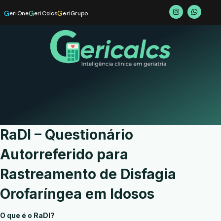
G
G
G
eriOne
eriCalcs
eriGrupo
RaDI – Questionário
Autorreferido para
Rastreamento de Disfagia
Orofaríngea em Idosos
O que é o RaDI?