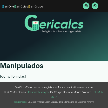
G
G
G
eriOne
eriCalcs
eriGrupo
Manipulados
[gc_rx_formulas]
GeriCalcs® é uma marca registrada. Todos os direitos reservados.
© 2025 GeriCalcs
- Desenvolvido por
Dr. Sérgio Rodolfo Moura Amorim -
CRM-AL
9721
Colaboração:
Dr. José Antônio Esper Curiati / Dra. Mahayana de Lacerda Amorim