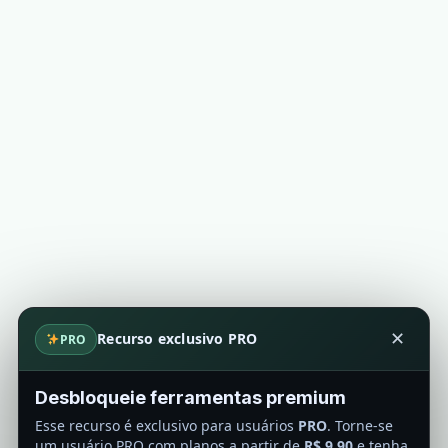
Recurso exclusivo PRO
✕
PRO
Desbloqueie ferramentas premium
Esse recurso é exclusivo para usuários
PRO
. Torne-se
um usuário PRO com planos a partir de
R$ 9,90
e tenha