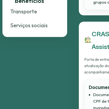
Benefícios
grupos d
Transporte
Serviços sociais
CRAS 
Assis
Porta de entra
atualização d
acompanhament
Docume
Documen
CPF de 
morado