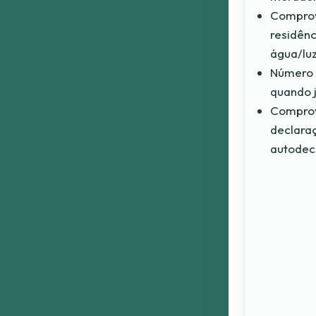
Compro
residênc
água/luz
Número 
quando 
Comprov
declara
autodec