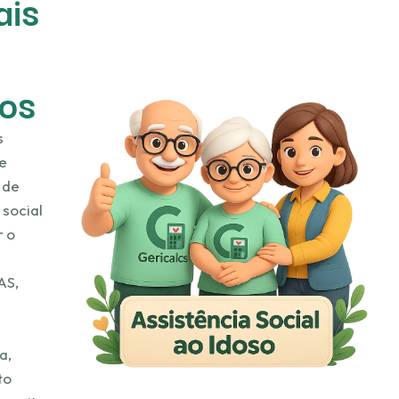
ais
os
s
 e
 de
 social
r o
AS,
a,
to