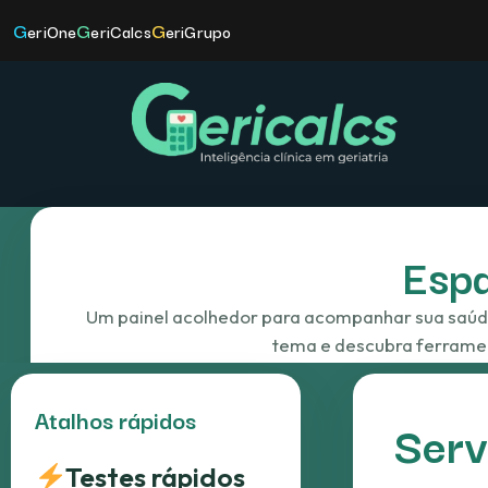
G
G
G
eriOne
eriCalcs
eriGrupo
Esp
Um painel acolhedor para acompanhar sua saúde,
tema e descubra ferrame
Atalhos rápidos
Serv
Testes rápidos