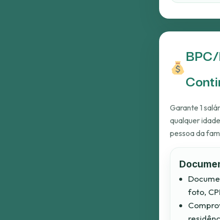
BPC/L
Conti
Garante 1 salá
qualquer idade
pessoa da famíl
Docume
Documen
foto, CPF
Compro
residênc