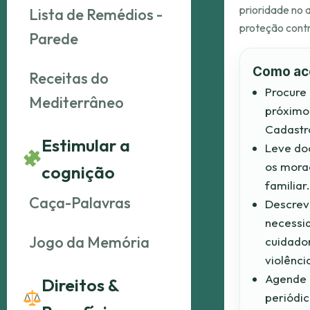
prioridade no 
Lista de Remédios -
proteção contr
Parede
Como ac
Receitas do
Procure
Mediterrâneo
próximo 
Cadastr
Estimular a
Leve do
os mora
cognição
familiar.
Caça-Palavras
Descrev
necessid
Jogo da Memória
cuidador
violênci
Agende 
Direitos &
periódic