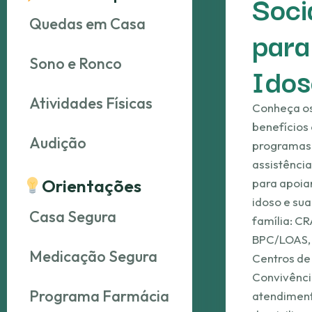
Soci
A−
A+
Alto contraste
Ler
Quedas em Casa
para
Sono e Ronco
Idos
Atividades Físicas
Conheça o
benefícios
Audição
programas
assistência
Orientações
para apoia
idoso e sua
Casa Segura
família: CR
BPC/LOAS,
Medicação Segura
Centros de
Convivênci
Programa Farmácia
atendimen