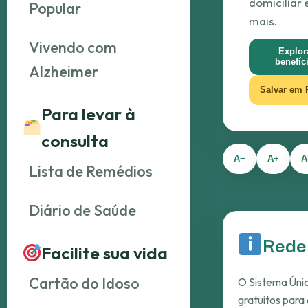
domiciliar 
Popular
mais.
Vivendo com
Explor
benefíc
Alzheimer
Salvar em
Para levar à
consulta
A−
A+
A
Lista de Remédios
Diário de Saúde
Rede 
Facilite sua vida
Cartão do Idoso
O Sistema Únic
gratuitos para