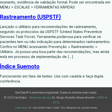
momento, evidência de validação formal. Pode ser encontrada em
MENU > ESCALAS > FERRAMENTAS RÁPIDAS
Rastreamento (USPSTF)
Lançado o utilitário para recomendações de rastreamento,
segundo os protocolos da USPSTF (United States Preventive
Services Task Force). Ferramenta poderosa para verificar se
pacientes tem ou não indicação para determinados rastreamentos.
Confira no MENU acessando Prevenção > Rastreamento >
Utilitário. Já possui uma boa parte das recomendações, mas ainda
está em processo de implementação de […]
Índice Suemoto
Funcionando em fase de testes. Use com cautela e faça dupla
conferência.
GeriCalcs® é uma marca registrada. Todos os direitos reservados.
© 2025 GeriCalcs
- Desenvolvido por
Dr. Sérgio Rodolfo Moura Amorim -
CRM-AL
9721
Colaboração:
Dr. José Antônio Esper Curiati / Dra. Mahayana de Lacerda Amorim