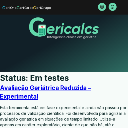
G
G
G
eriOne
eriCalcs
eriGrupo
Status:
Em testes
Avaliação Geriátrica Reduzida –
Experimental
Esta ferramenta está em fase experimental e ainda não passou por
processos de validação científica. Foi desenvolvida para agilizar a
avaliação geriátrica em situações de tempo limitado. Utilize-a
apenas em caráter exploratório, ciente de que não há, até o