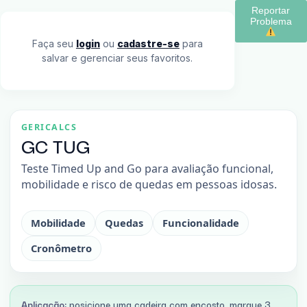
Reportar
Problema
Faça seu
login
ou
cadastre-se
para
salvar e gerenciar seus favoritos.
GERICALCS
GC TUG
Teste Timed Up and Go para avaliação funcional,
mobilidade e risco de quedas em pessoas idosas.
Mobilidade
Quedas
Funcionalidade
Cronômetro
Aplicação:
posicione uma cadeira com encosto, marque 3