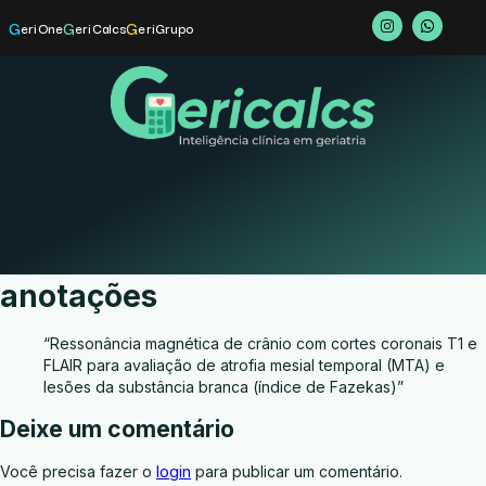
G
G
G
eriOne
eriCalcs
eriGrupo
anotações
“Ressonância magnética de crânio com cortes coronais T1 e
FLAIR para avaliação de atrofia mesial temporal (MTA) e
lesões da substância branca (índice de Fazekas)”
Deixe um comentário
Você precisa fazer o
login
para publicar um comentário.