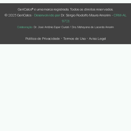
GeriCalcs® é uma marca registrada. Todos os direitos reservados.
© 2025 GeriCalcs
- Desenvolvido por
Dr. Sérgio Rodolfo Moura Amorim -
CRM-AL
9721
Colaboração:
Dr. José Antônio Esper Curiati / Dra. Mahayana de Lacerda Amorim
Política de Privacidade
Termos de Uso
Aviso Legal
·
·